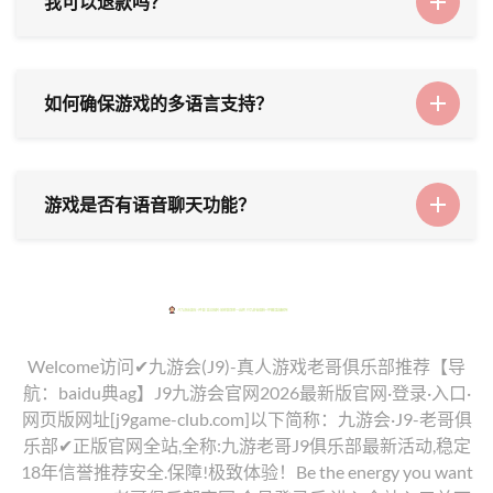
我可以退款吗？
如何确保游戏的多语言支持？
游戏是否有语音聊天功能？
Welcome访问✔九游会(J9)-真人游戏老哥俱乐部推荐【导
航：baidu典ag】J9九游会官网2026最新版官网·登录·入口·
网页版网址[j9game-club.com]以下简称：九游会·J9-老哥俱
乐部✔正版官网全站,全称:九游老哥J9俱乐部最新活动,稳定
18年信誉推荐安全.保障!极致体验！Be the energy you want