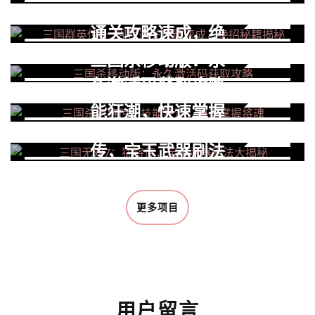
三国群英传8一周目
秘
通关攻略速成，绝
招秘籍揭秘
三国杀移动版：永
久激活码获取攻略
三国杀名将传：技
能狂潮，快速掌握
三国无双7：猛将
将魂
传，宝玉武器刷法
大揭秘
更多项目
用户留言