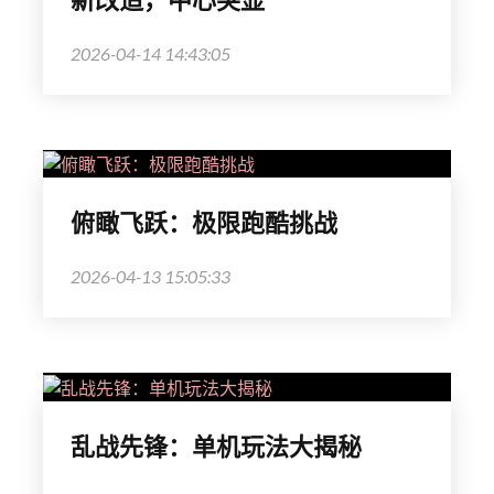
2026-04-14 14:43:05
俯瞰飞跃：极限跑酷挑战
2026-04-13 15:05:33
乱战先锋：单机玩法大揭秘