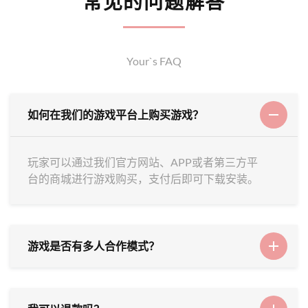
常见的问题解答
Your`s FAQ
如何在我们的游戏平台上购买游戏？
玩家可以通过我们官方网站、APP或者第三方平
台的商城进行游戏购买，支付后即可下载安装。
游戏是否有多人合作模式？