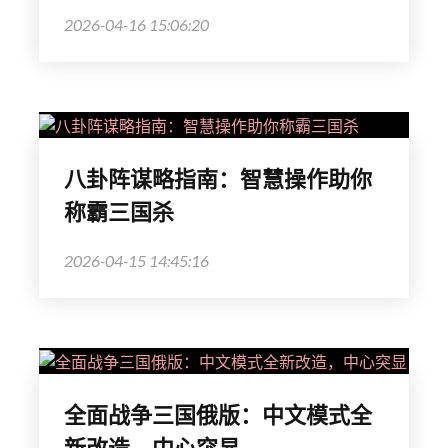
2026-04-16 15:06:20
八卦阵谋略指南：智慧操作助你
称霸三国杀
2026-04-15 14:45:16
全面战争三国俄版：中文模式全
新改造，中心突显