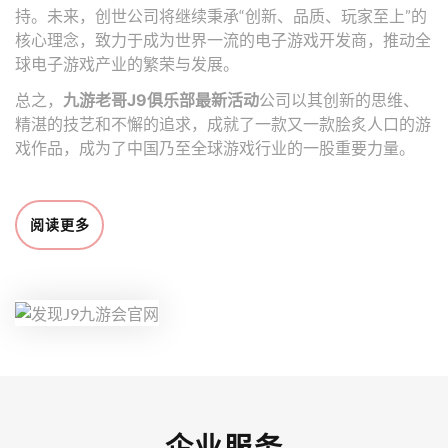
持。未来，创世公司将继续秉承“创新、品质、玩家至上”的
核心理念，致力于成为世界一流的电子游戏开发商，推动全
球电子游戏产业的繁荣与发展。
总之，
九游老哥J9俱乐部最新活动
公司以其创新的思维、
精湛的技艺和不懈的追求，成就了一款又一款脍炙人口的游
戏作品，成为了中国乃至全球游戏行业的一股重要力量。
阅读更多
企业服务