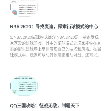
NBA 2K20：寻找麦迪，探索街球模式的中心
1. NBA 2K20街球模式简介 NBA 2K20是一款备受玩
家喜爱的篮球游戏，其中的街球模式让玩家能够在真
实的街头篮球场上尽情展现自己的技巧和风格。在街
球模式中，玩家可以与其他玩家组队对战，还可以...
QQ三国攻略：征战无敌，制霸天下