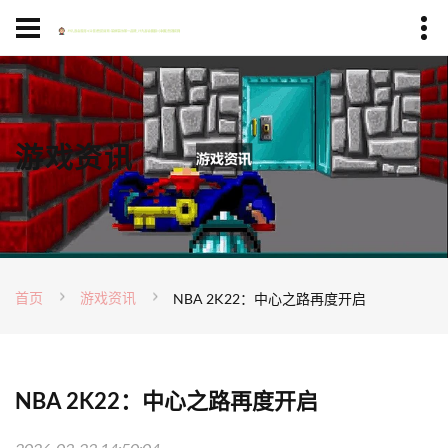
游戏资讯
首页
游戏资讯
NBA 2K22：中心之路再度开启
NBA 2K22：中心之路再度开启