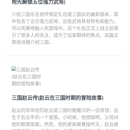
抢先解锁五位强力武将)
介绍三国杀名将传限定礼包是三国杀的最新版本，其
中包含了五位强力武将，这些武将具有特色和能力，
可以完美地融入到游戏中。这个礼包正式上线之前吸
引了很多人的关注，成为了玩家期待的焦点。这篇文
章将详细介绍三国...
三国赵云传(赵云在三国时期的冒险故事)
赵云的早年经历赵云是三国时期蜀汉的一位将领，出
生于右北平的一个家族。小时候，他很聪明，父母对
他的期望很高。然而，他的家族被曹操所灭，赵云被