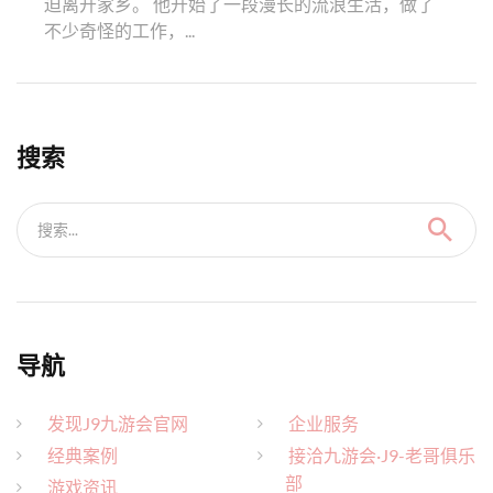
迫离开家乡。 他开始了一段漫长的流浪生活，做了
不少奇怪的工作，...
搜索
搜索...
导航
发现J9九游会官网
企业服务
经典案例
接洽九游会·J9-老哥俱乐
部
游戏资讯