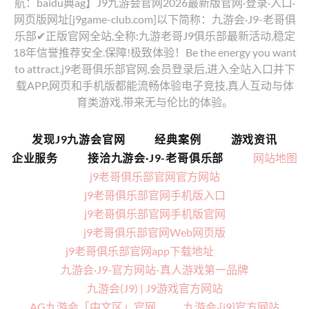
航：baidu典ag】J9九游会官网2026最新版官网·登录·入口·
网页版网址[j9game-club.com]以下简称：九游会·J9-老哥俱
乐部✔正版官网全站,全称:九游老哥J9俱乐部最新活动,稳定
18年信誉推荐安全.保障!极致体验！Be the energy you want
to attract.j9老哥俱乐部官网,会员登录后,进入全站入口并下
载APP,网页和手机版都能流畅体验电子竞技,真人互动与体
育类游戏,带来无与伦比的体验。
发现J9九游会官网
经典案例
游戏资讯
企业服务
接洽九游会·J9-老哥俱乐部
网站地图
j9老哥俱乐部官网官方网站
j9老哥俱乐部官网手机版入口
j9老哥俱乐部官网手机版官网
j9老哥俱乐部官网Web网页版
j9老哥俱乐部官网app下载地址
九游会·J9-官方网站-真人游戏第一品牌
九游会(J9) | J9游戏官方网站
AG九游会「中文区」官网
九游会·[j9]官方网站