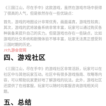
《三国江山，尽在手中》这款游戏，虽然在游戏市场中获得
了很高的人气，但是依然存在一些优缺点：
首先，游戏的地图设计非常优秀，画面逼真，游戏性较高；
其次，游戏的武将装备系统非常丰富，玩家可以通过购买各
种装备来提升自己的实力。但是游戏也存在一些缺点，比如
游戏的社交系统和剧情体验不够丰富，玩家无法真正感受到
三国时期的历史。
J9九游会官网
四、游戏社区
《三国江山，尽在手中》的游戏社区非常活跃，玩家可以在
社区中与其他玩家互动。社区中有很多游戏指南、攻略等内
容，可以帮助玩家更好地了解游戏的玩法。此外，游戏社区
还提供了在线客服，玩家可以随时向客服咨询游戏相关问
题。
五、总结