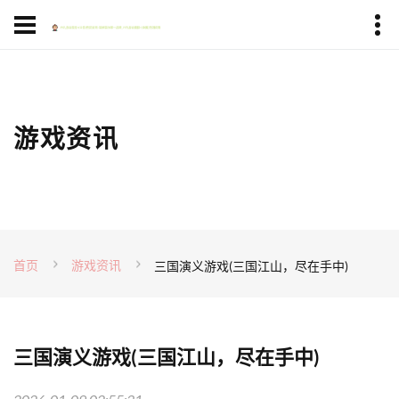
游戏资讯
首页
游戏资讯
三国演义游戏(三国江山，尽在手中)
三国演义游戏(三国江山，尽在手中)