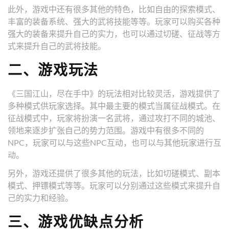
此外，游戏中还有很多其他的特色，比如自由的探索模式、
丰富的装备系统、强大的武将技能等等。玩家可以购买各种
强大的装备来提升自己的实力，也可以通过切磋、征战等方
式来提升自己的武将技能。
二、游戏玩法
《三国江山，尽在手中》的玩法相对比较灵活，游戏提供了
多种模式供玩家选择。其中最主要的模式当属征战模式。在
征战模式中，玩家将扮演一名武将，通过攻打不同的城池、
领地来逐步扩张自己的势力范围。游戏中有很多不同的
NPC，玩家可以与这些NPC互动，也可以与其他玩家进行互
动。
另外，游戏还提供了很多其他的玩法，比如切磋模式、副本
模式、押镖模式等等。玩家可以分别通过这些模式来提升自
己的实力和经验。
三、游戏优缺点分析