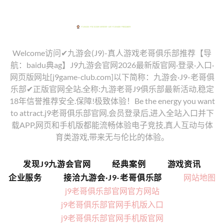
Welcome访问✔九游会(J9)-真人游戏老哥俱乐部推荐【导
航：baidu典ag】J9九游会官网2026最新版官网·登录·入口·
网页版网址[j9game-club.com]以下简称：九游会·J9-老哥俱
乐部✔正版官网全站,全称:九游老哥J9俱乐部最新活动,稳定
18年信誉推荐安全.保障!极致体验！Be the energy you want
to attract.j9老哥俱乐部官网,会员登录后,进入全站入口并下
载APP,网页和手机版都能流畅体验电子竞技,真人互动与体
育类游戏,带来无与伦比的体验。
发现J9九游会官网
经典案例
游戏资讯
企业服务
接洽九游会·J9-老哥俱乐部
网站地图
j9老哥俱乐部官网官方网站
j9老哥俱乐部官网手机版入口
j9老哥俱乐部官网手机版官网