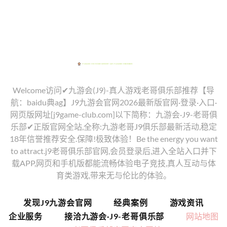
Welcome访问✔九游会(J9)-真人游戏老哥俱乐部推荐【导
航：baidu典ag】J9九游会官网2026最新版官网·登录·入口·
网页版网址[j9game-club.com]以下简称：九游会·J9-老哥俱
乐部✔正版官网全站,全称:九游老哥J9俱乐部最新活动,稳定
18年信誉推荐安全.保障!极致体验！Be the energy you want
to attract.j9老哥俱乐部官网,会员登录后,进入全站入口并下
载APP,网页和手机版都能流畅体验电子竞技,真人互动与体
育类游戏,带来无与伦比的体验。
发现J9九游会官网
经典案例
游戏资讯
企业服务
接洽九游会·J9-老哥俱乐部
网站地图